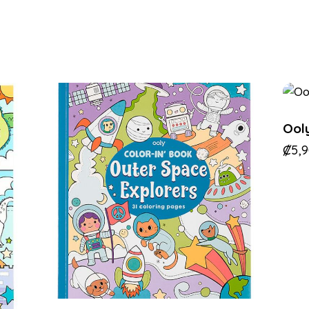
Ool
₡
5,