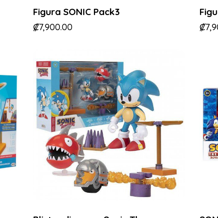
Figura SONIC Pack3
Fig
₡
7,900.00
₡
7,