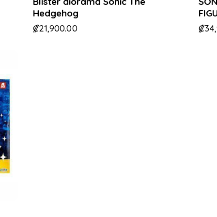
Blister diorama Sonic The
SON
Hedgehog
FIG
₡
21,900.00
₡
34