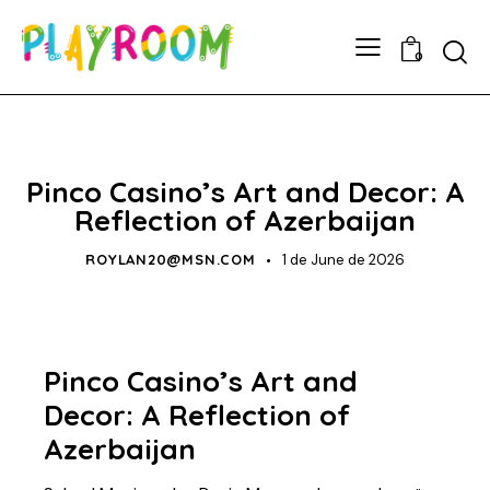
Searc
0
UNCATEGORIZED
Pinco Casino’s Art and Decor: A
Reflection of Azerbaijan
ROYLAN20@MSN.COM
1 de June de 2026
Pinco Casino’s Art and
Decor: A Reflection of
Azerbaijan