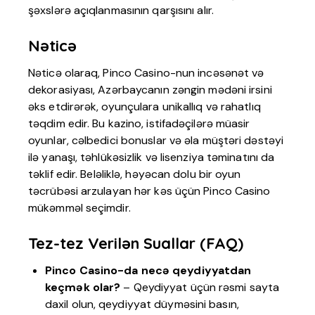
şəxslərə açıqlanmasının qarşısını alır.
Nəticə
Nəticə olaraq, Pinco Casino-nun incəsənət və
dekorasiyası, Azərbaycanın zəngin mədəni irsini
əks etdirərək, oyunçulara unikallıq və rahatlıq
təqdim edir. Bu kazino, istifadəçilərə müasir
oyunlar, cəlbedici bonuslar və əla müştəri dəstəyi
ilə yanaşı, təhlükəsizlik və lisenziya təminatını da
təklif edir. Beləliklə, həyəcan dolu bir oyun
təcrübəsi arzulayan hər kəs üçün Pinco Casino
mükəmməl seçimdir.
Tez-tez Verilən Suallar (FAQ)
Pinco Casino-da necə qeydiyyatdan
keçmək olar?
– Qeydiyyat üçün rəsmi sayta
daxil olun, qeydiyyat düyməsini basın,