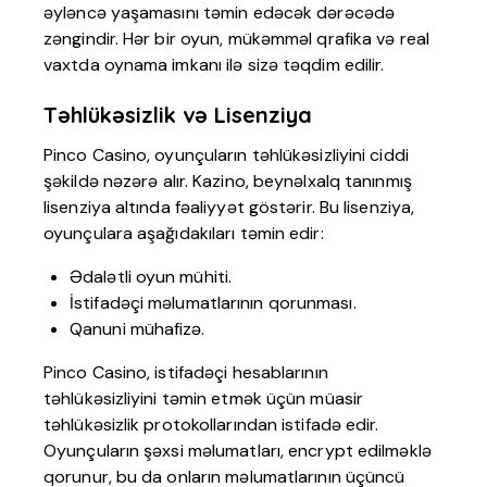
əyləncə yaşamasını təmin edəcək dərəcədə
zəngindir. Hər bir oyun, mükəmməl qrafika və real
vaxtda oynama imkanı ilə sizə təqdim edilir.
Təhlükəsizlik və Lisenziya
Pinco Casino, oyunçuların təhlükəsizliyini ciddi
şəkildə nəzərə alır. Kazino, beynəlxalq tanınmış
lisenziya altında fəaliyyət göstərir. Bu lisenziya,
oyunçulara aşağıdakıları təmin edir:
Ədalətli oyun mühiti.
İstifadəçi məlumatlarının qorunması.
Qanuni mühafizə.
Pinco Casino, istifadəçi hesablarının
təhlükəsizliyini təmin etmək üçün müasir
təhlükəsizlik protokollarından istifadə edir.
Oyunçuların şəxsi məlumatları, encrypt edilməklə
qorunur, bu da onların məlumatlarının üçüncü