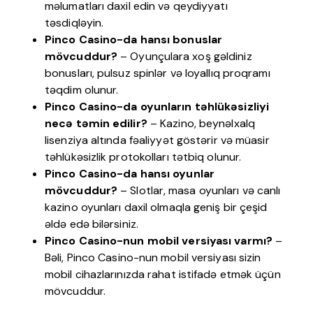
məlumatları daxil edin və qeydiyyatı
təsdiqləyin.
Pinco Casino-da hansı bonuslar
mövcuddur?
– Oyunçulara xoş gəldiniz
bonusları, pulsuz spinlər və loyallıq proqramı
təqdim olunur.
Pinco Casino-da oyunların təhlükəsizliyi
necə təmin edilir?
– Kazino, beynəlxalq
lisenziya altında fəaliyyət göstərir və müasir
təhlükəsizlik protokolları tətbiq olunur.
Pinco Casino-da hansı oyunlar
mövcuddur?
– Slotlar, masa oyunları və canlı
kazino oyunları daxil olmaqla geniş bir çeşid
əldə edə bilərsiniz.
Pinco Casino-nun mobil versiyası varmı?
–
Bəli, Pinco Casino-nun mobil versiyası sizin
mobil cihazlarınızda rahat istifadə etmək üçün
mövcuddur.