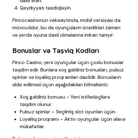
daxil edin.
Qeydiyyatı təsdiqləyin.
Pincocasinonun vebsaytında, mobil versiyası da
mövcuddur, bu da oyunçuların istədikləri zaman
və yerdə oyuna daxil olmalarına imkan tanıyır.
Bonuslar və Təşviq Kodları
Pinco Casino, yeni oyunçular üçün çoxlu bonuslar
təqdim edir. Bunlara xoş gəldiniz bonusları, pulsuz
spinlər və loyallıq proqramları daxildir. Bonusların
əldə edilməsi üçün aşağıdakıları bilməlisiniz:
Xoş gəldiniz bonusu – Yeni istifadəçilərə
təqdim olunur.
Pulsuz spinlər – Seçilmiş slot oyunları üçün.
Loyallıq proqramı – Aktiv oyunçular üçün əlavə
mükafatlar.