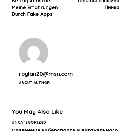
Betrugsmasche:
отзывы о казино
Meine Erfahrungen
Пинко
Durch Fake Apps
roylan20@msn.com
ABOUT AUTHOR
You May Also Like
UNCATEGORIZED
Сравнение киберспорта и виртуального