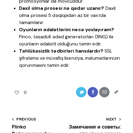
promosyonlar da mövcuddur.
Daxil olma prosesi nə qədər uzanır?
Daxil
olma prosesi 5 dəqiqədən az bir vaxtda
tamamlanır.
Oyunların ədalətlərini necə yoxlayıram?
Pinco, təsadüfi ədəd generatorları (RNG) ilə
oyunların ədalətli olduğunu təmin edir.
Təhlükəsizlik tədbirləri hansılardır?
SSL
şifrələmə və müvafiq lisenziya, məlumatlarınızın
qorunmasını təmin edir.
Twitter
Facebook
Email
Copy
0
URL
to
Post
PREVIOUS
NEXT
clipboard
Plinko
Замечания и советы:
navigation