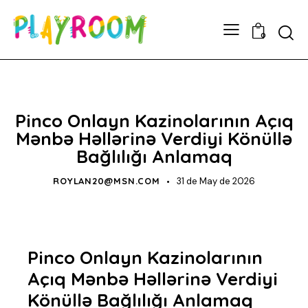
Searc
0
UNCATEGORIZED
Pinco Onlayn Kazinolarının Açıq
Mənbə Həllərinə Verdiyi Könüllə
Bağlılığı Anlamaq
ROYLAN20@MSN.COM
31 de May de 2026
Pinco Onlayn Kazinolarının
Açıq Mənbə Həllərinə Verdiyi
Könüllə Bağlılığı Anlamaq