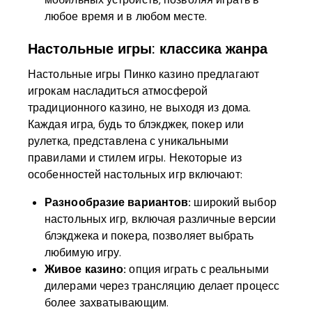
любое время и в любом месте.
Настольные игры: классика жанра
Настольные игры Пинко казино предлагают
игрокам насладиться атмосферой
традиционного казино, не выходя из дома.
Каждая игра, будь то блэкджек, покер или
рулетка, представлена с уникальными
правилами и стилем игры. Некоторые из
особенностей настольных игр включают:
Разнообразие вариантов:
широкий выбор
настольных игр, включая различные версии
блэкджека и покера, позволяет выбрать
любимую игру.
Живое казино:
опция играть с реальными
дилерами через трансляцию делает процесс
более захватывающим.