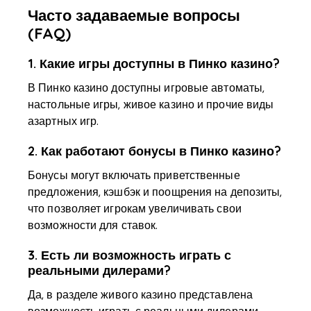
Часто задаваемые вопросы
(FAQ)
1. Какие игры доступны в Пинко казино?
В Пинко казино доступны игровые автоматы,
настольные игры, живое казино и прочие виды
азартных игр.
2. Как работают бонусы в Пинко казино?
Бонусы могут включать приветственные
предложения, кэшбэк и поощрения на депозиты,
что позволяет игрокам увеличивать свои
возможности для ставок.
3. Есть ли возможность играть с
реальными дилерами?
Да, в разделе живого казино представлена