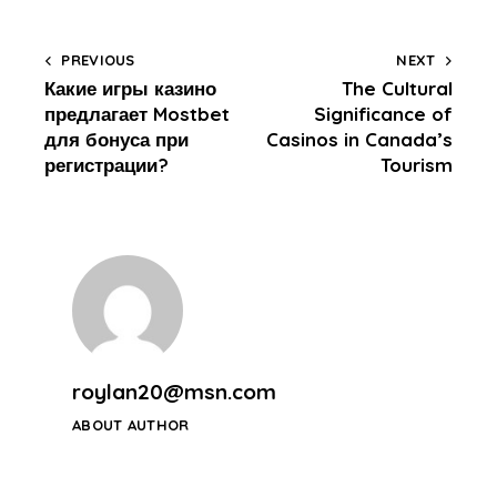
to
Post
PREVIOUS
NEXT
clipboard
Какие игры казино
The Cultural
navigation
предлагает Mostbet
Significance of
для бонуса при
Casinos in Canada’s
регистрации?
Tourism
roylan20@msn.com
ABOUT AUTHOR