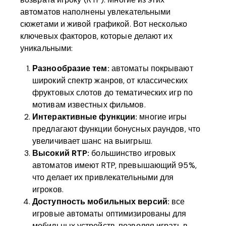
автоматов наполнены увлекательными
сюжетами и живой графикой. Вот несколько
ключевых факторов, которые делают их
уникальными:
Разнообразие тем:
автоматы покрывают
широкий спектр жанров, от классических
фруктовых слотов до тематических игр по
мотивам известных фильмов.
Интерактивные функции:
многие игры
предлагают функции бонусных раундов, что
увеличивает шанс на выигрыш.
Высокий RTP:
большинство игровых
автоматов имеют RTP, превышающий 95%,
что делает их привлекательными для
игроков.
Доступность мобильных версий:
все
игровые автоматы оптимизированы для
мобильных устройств, позволяя играть в