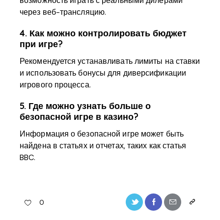
возможность играть с реальными дилерами
через веб-трансляцию.
4. Как можно контролировать бюджет
при игре?
Рекомендуется устанавливать лимиты на ставки
и использовать бонусы для диверсификации
игрового процесса.
5. Где можно узнать больше о
безопасной игре в казино?
Информация о безопасной игре может быть
найдена в статьях и отчетах, таких как
статья
BBC
.
Twitter
Facebook
Email
Copy
0
URL