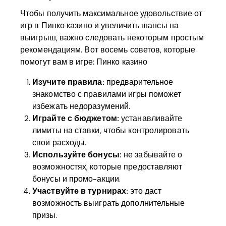
Чтобы получить максимальное удовольствие от
игр в Пинко казино и увеличить шансы на
выигрыш, важно следовать некоторым простым
рекомендациям. Вот восемь советов, которые
помогут вам в игре:
Пинко казино
Изучите правила:
предварительное
знакомство с правилами игры поможет
избежать недоразумений.
Играйте с бюджетом:
устанавливайте
лимиты на ставки, чтобы контролировать
свои расходы.
Используйте бонусы:
не забывайте о
возможностях, которые предоставляют
бонусы и промо-акции.
Участвуйте в турнирах:
это даст
возможность выиграть дополнительные
призы.