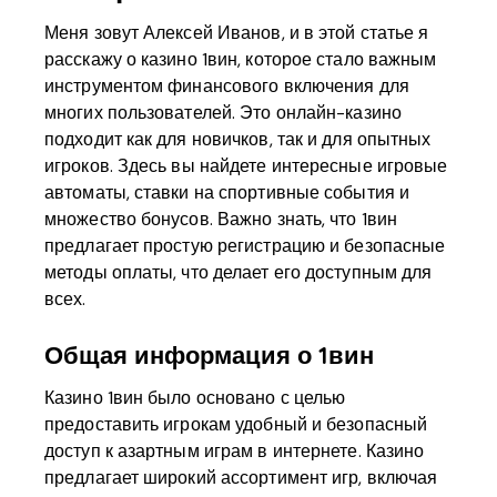
Меня зовут Алексей Иванов, и в этой статье я
расскажу о казино 1вин, которое стало важным
инструментом финансового включения для
многих пользователей. Это онлайн-казино
подходит как для новичков, так и для опытных
игроков. Здесь вы найдете интересные игровые
автоматы, ставки на спортивные события и
множество бонусов. Важно знать, что 1вин
предлагает простую регистрацию и безопасные
методы оплаты, что делает его доступным для
всех.
Общая информация о 1вин
Казино 1вин было основано с целью
предоставить игрокам удобный и безопасный
доступ к азартным играм в интернете. Казино
предлагает широкий ассортимент игр, включая