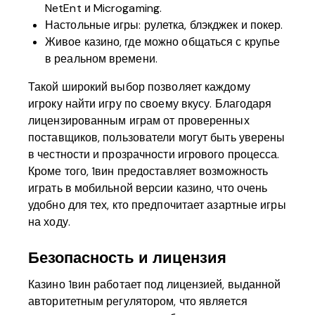
NetEnt и Microgaming.
Настольные игры: рулетка, блэкджек и покер.
Живое казино, где можно общаться с крупье
в реальном времени.
Такой широкий выбор позволяет каждому
игроку найти игру по своему вкусу. Благодаря
лицензированным играм от проверенных
поставщиков, пользователи могут быть уверены
в честности и прозрачности игрового процесса.
Кроме того, 1вин предоставляет возможность
играть в мобильной версии казино, что очень
удобно для тех, кто предпочитает азартные игры
на ходу.
Безопасность и лицензия
Казино 1вин работает под лицензией, выданной
авторитетным регулятором, что является