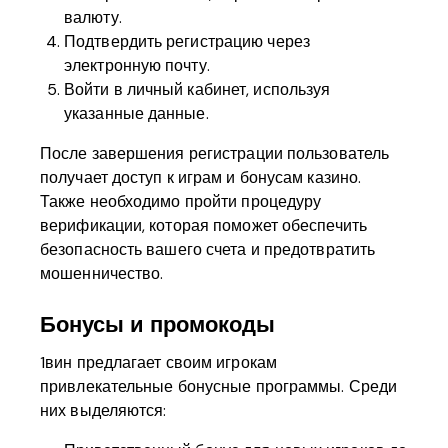
валюту.
Подтвердить регистрацию через
электронную почту.
Войти в личный кабинет, используя
указанные данные.
После завершения регистрации пользователь
получает доступ к играм и бонусам казино.
Также необходимо пройти процедуру
верификации, которая поможет обеспечить
безопасность вашего счета и предотвратить
мошенничество.
Бонусы и промокоды
1вин предлагает своим игрокам
привлекательные бонусные программы. Среди
них выделяются: