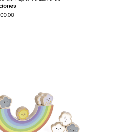
ciones
900.00
-49%