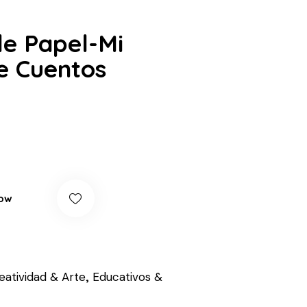
de Papel-Mi
e Cuentos
ow
eatividad & Arte
,
Educativos &