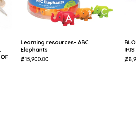
Learning resources- ABC
BLO
.
Elephants
IRIS
 OF
₡
15,900.00
₡
8,