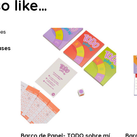
o like…
ases
Barco de Papel- TODO sobre mí
Barc