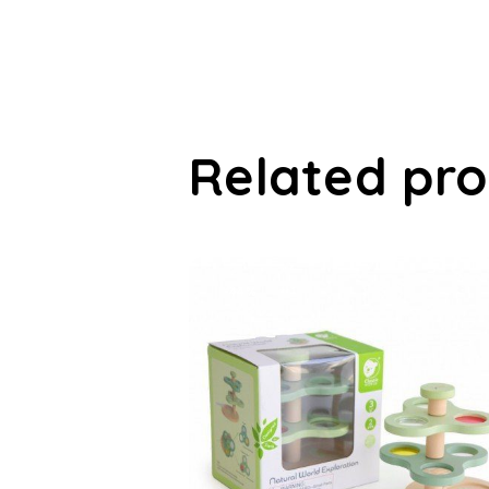
Related pr
-44%