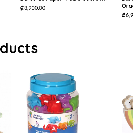
Ora
₡
8,900.00
₡
6,
oducts