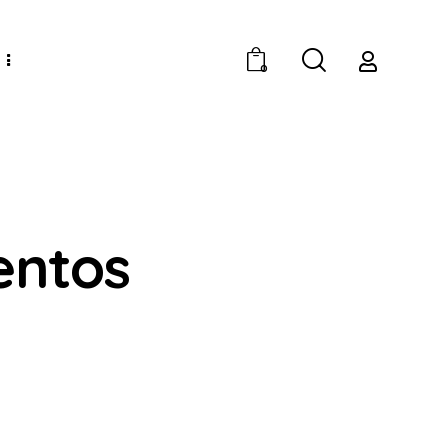
0
entos