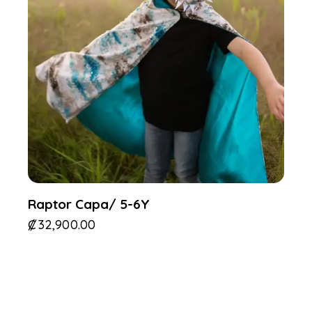
Raptor Capa/ 5-6Y
₡
32,900.00
-29%