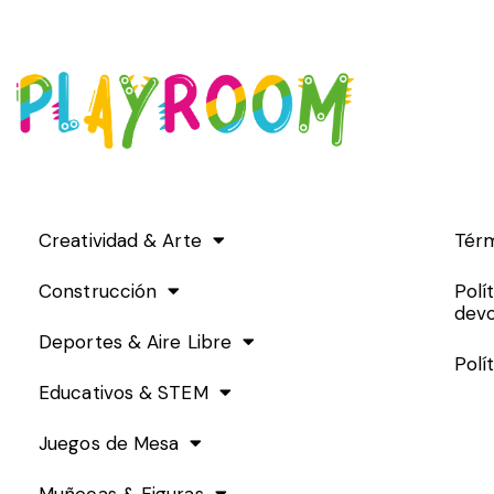
Creatividad & Arte
Térm
Construcción
Polí
devo
Deportes & Aire Libre
Polí
Educativos & STEM
Juegos de Mesa
Muñecas & Figuras