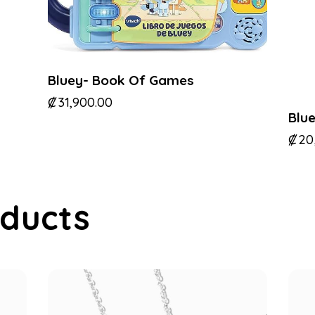
Bluey- Book Of Games
₡
31,900.00
Blue
₡
20
oducts