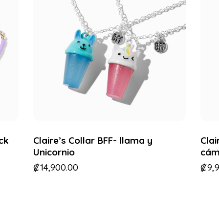
ack
Claire’s Collar BFF- llama y
Clai
Unicornio
cám
₡
14,900.00
₡
9,