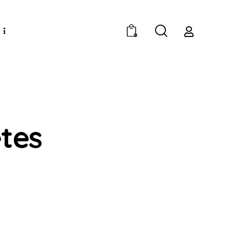
0
tes