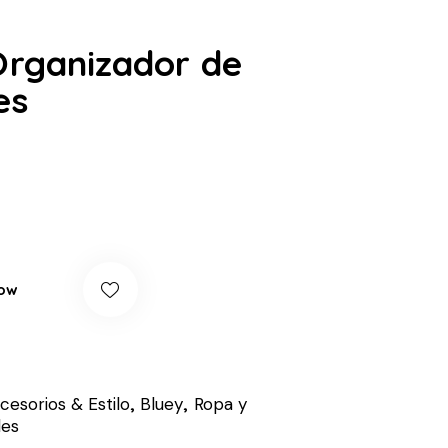
Organizador de
es
ow
cesorios & Estilo
,
Bluey
,
Ropa y
les