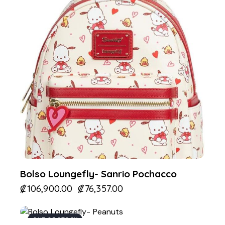
Bolso Loungefly- Sanrio Pochacco
₡
106,900.00
₡
76,357.00
OUT OF STOCK
-15%