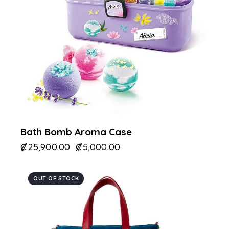
Bath Bomb Aroma Case
₡
25,900.00
₡
5,000.00
OUT OF STOCK
-31%