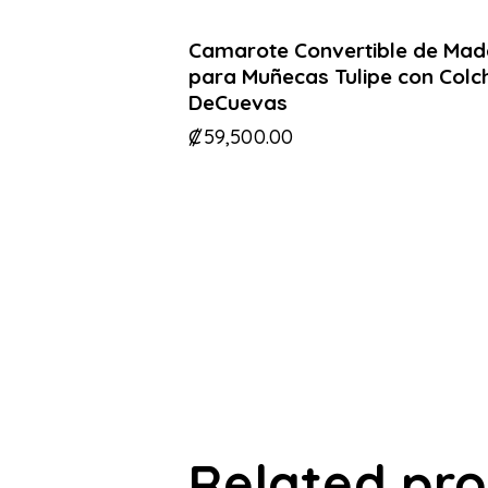
Camarote Convertible de Mad
para Muñecas Tulipe con Colc
DeCuevas
₡
59,500.00
Related pr