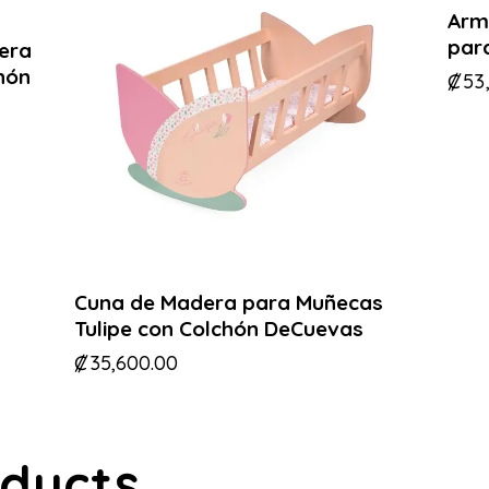
Arm
par
era
hón
₡
53
Cuna de Madera para Muñecas
Tulipe con Colchón DeCuevas
₡
35,600.00
oducts