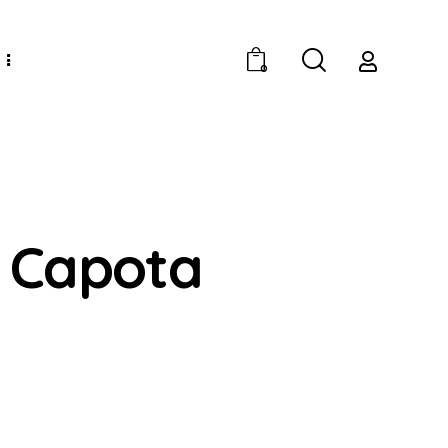
0
n Capota