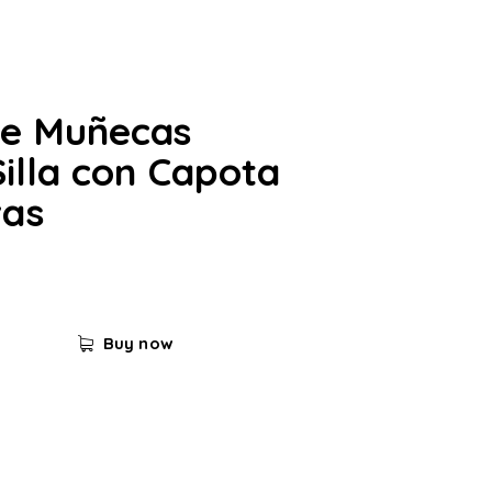
de Muñecas
Silla con Capota
as
Buy now