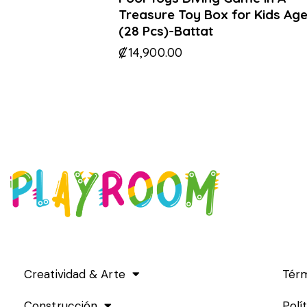
Treasure Toy Box for Kids Age
(28 Pcs)-Battat
₡
14,900.00
Creatividad & Arte
Térm
Construcción
Polí