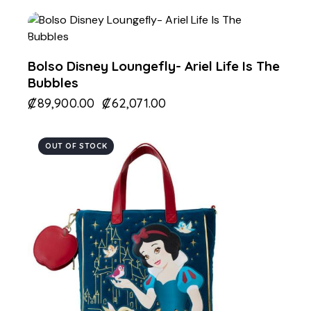
-31%
Bolso Disney Loungefly- Ariel Life Is The
Bubbles
₡
89,900.00
₡
62,071.00
OUT OF STOCK
-31%