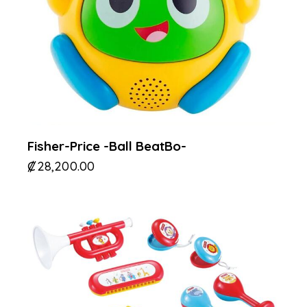
Fisher-Price -Ball BeatBo-
₡
28,200.00