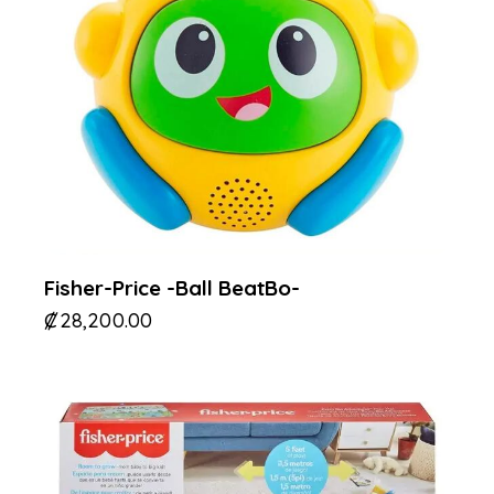
Fisher-Price -Ball BeatBo-
₡
28,200.00