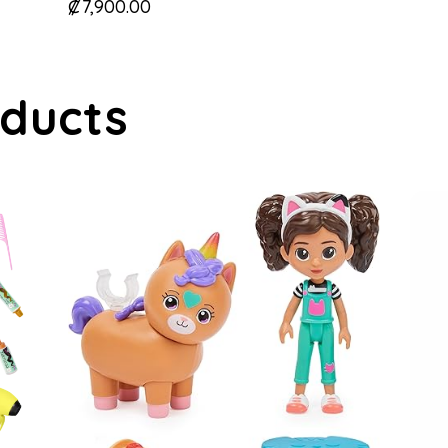
₡
7,900.00
oducts