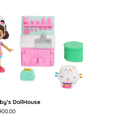
by’s DollHouse
,900.00