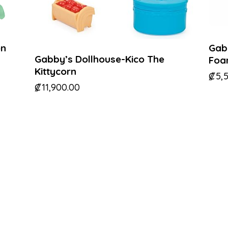
ón
Gab
Gabby’s Dollhouse-Kico The
Fo
Kittycorn
₡
5,
₡
11,900.00