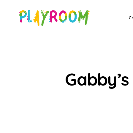
C
Gabby’s 