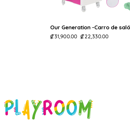
Our Generation -Carro de sal
₡
31,900.00
₡
22,330.00