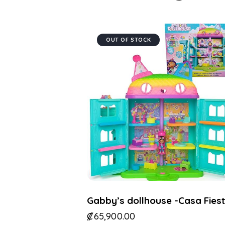
OUT OF STOCK
Gabby’s dollhouse -Casa Fies
₡
65,900.00