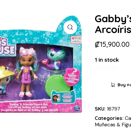
Gabby’
Arcoíri
₡
15,900.00
1 in stock
Buy n
SKU:
16797
Categories:
Ca
Muñecas & Figu