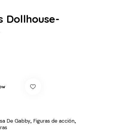
s Dollhouse-
s
ow
sa De Gabby
,
Figuras de acción
,
ras