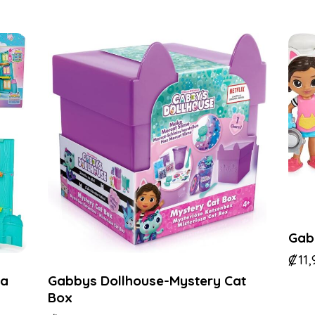
Gab
₡
11
Gabbys Dollhouse-Mystery Cat
ta
Box