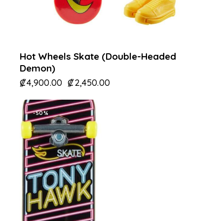
Hot Wheels Skate (Double-Headed
Demon)
₡
4,900.00
₡
2,450.00
-50%