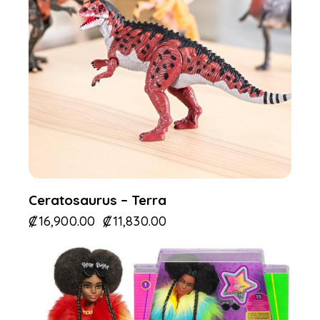
Ceratosaurus – Terra
₡
16,900.00
₡
11,830.00