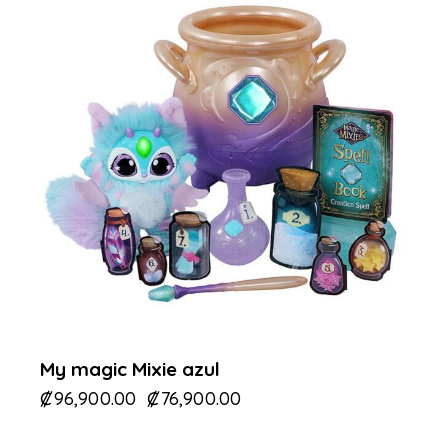
My magic Mixie azul
₡
96,900.00
₡
76,900.00