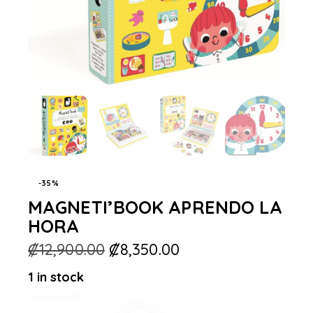
-35%
MAGNETI’BOOK APRENDO LA
HORA
₡
12,900.00
₡
8,350.00
1 in stock