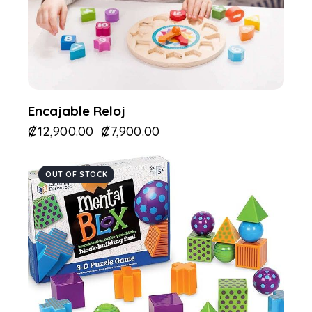
Encajable Reloj
₡
12,900.00
₡
7,900.00
OUT OF STOCK