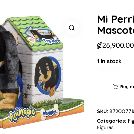
Mi Perr
Mascot
₡
26,900.00
1 in stock
Buy n
SKU:
87200771
Categories:
Fi
Figuras