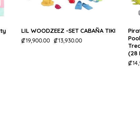
tty
LIL WOODZEEZ -SET CABAÑA TIKI
Pira
Pool
₡
19,900.00
₡
13,930.00
Tre
(28 
₡
14