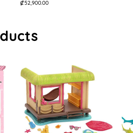
₡
52,900.00
oducts
-30%