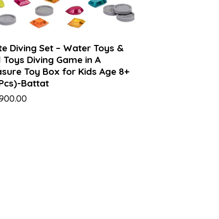
te Diving Set – Water Toys &
 Toys Diving Game in A
asure Toy Box for Kids Age 8+
Pcs)-Battat
,900.00