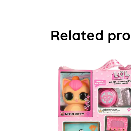
Related pr
-43%