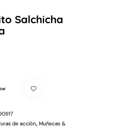
ito Salchicha
a
ow
90917
guras de acción
,
Muñecas &