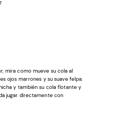
7
ar; mira como mueve su cola al
les ojos marrones y su suave felpa.
hicha y también su cola flotante y
eda jugar directamente con