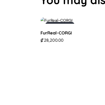
You may als
OUT OF STOCK
FurReal-CORGI
₡
28,200.00