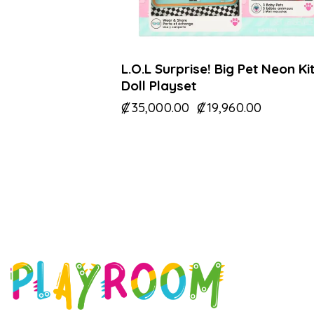
L.O.L Surprise! Big Pet Neon Ki
Doll Playset
₡
35,000.00
₡
19,960.00