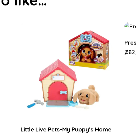
o like…
Pres
₡
82
Little Live Pets-My Puppy’s Home