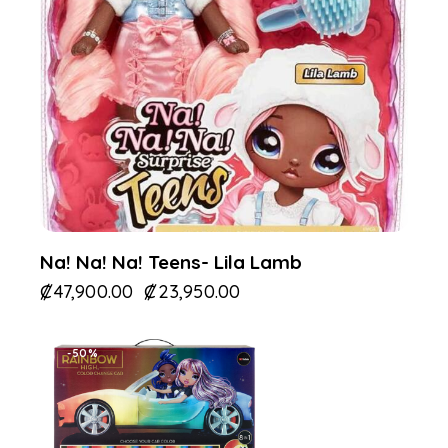
Na! Na! Na! Teens- Lila Lamb
₡
47,900.00
₡
23,950.00
-50%