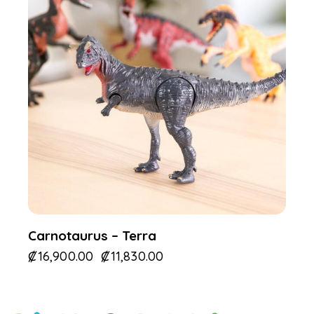
Carnotaurus – Terra
₡
16,900.00
₡
11,830.00