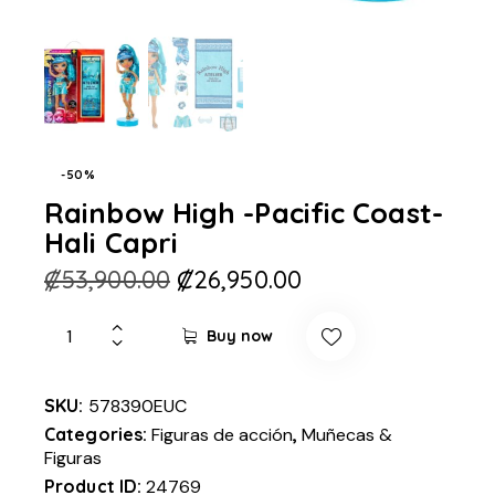
-50%
Rainbow High -Pacific Coast-
Hali Capri
₡
53,900.00
₡
26,950.00
Buy now
SKU:
578390EUC
Categories:
Figuras de acción
,
Muñecas &
Figuras
Product ID:
24769