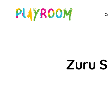
C
Zuru S