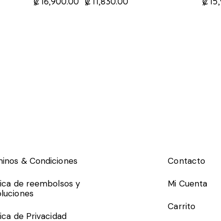
₡
16,900.00
₡
11,830.00
₡
15
inos & Condiciones
Contacto
tica de reembolsos y
Mi Cuenta
luciones
Carrito
tica de Privacidad