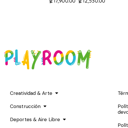
₡
17,900.00
₡
12,530.00
Creatividad & Arte
Térm
Construcción
Polí
devo
Deportes & Aire Libre
Polí