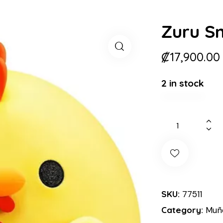
Zuru Sn
₡
17,900.00
2 in stock
SKU:
77511
Category:
Muñe