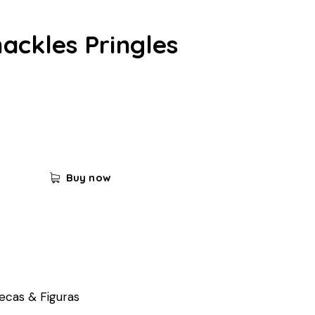
ackles Pringles
Buy now
cas & Figuras