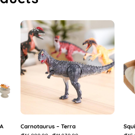
-30%
ÍA
Carnotaurus – Terra
Squ