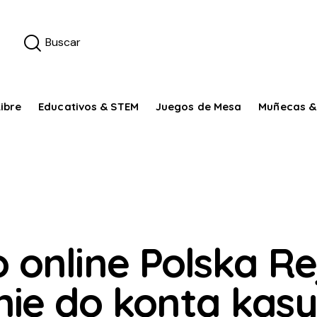
ibre
Educativos & STEM
Juegos de Mesa
Muñecas &
NEWS
 online Polska Rej
ie do konta kas