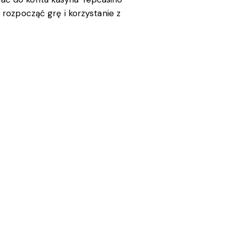
 rozpocząć grę i korzystanie z