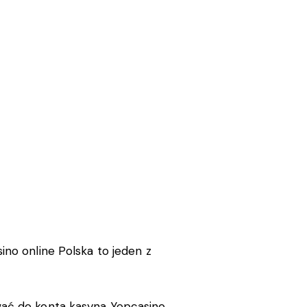
ino online Polska to jeden z
ować do konta kasyna Yepcasino