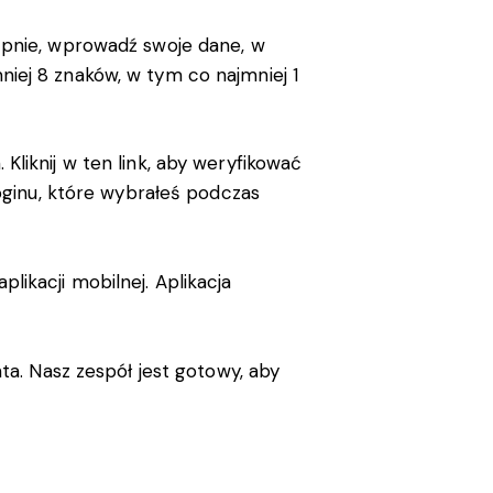
tępnie, wprowadź swoje dane, w
jmniej 8 znaków, w tym co najmniej 1
Kliknij w ten link, aby weryfikować
loginu, które wybrałeś podczas
ikacji mobilnej. Aplikacja
nta. Nasz zespół jest gotowy, aby