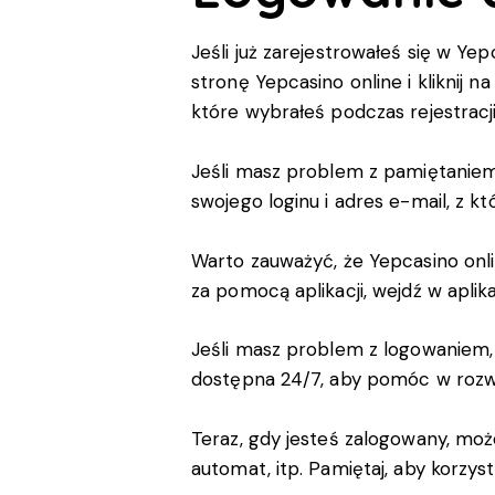
Jeśli już zarejestrowałeś się w Ye
stronę Yepcasino online i kliknij n
które wybrałeś podczas rejestracji
Jeśli masz problem z pamiętaniem 
swojego loginu i adres e-mail, z k
Warto zauważyć, że Yepcasino onli
za pomocą aplikacji, wejdź w aplik
Jeśli masz problem z logowaniem, s
dostępna 24/7, aby pomóc w rozw
Teraz, gdy jesteś zalogowany, może
automat, itp. Pamiętaj, aby korzy