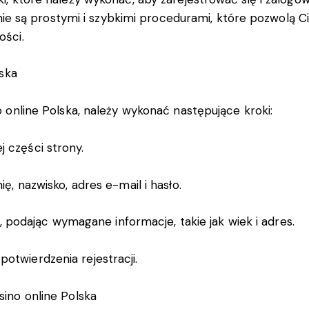
anie są prostymi i szybkimi procedurami, które pozwolą Ci
ości.
lska
 online Polska, należy wykonać następujące kroki:
ej części strony.
, nazwisko, adres e-mail i hasło.
y, podając wymagane informacje, takie jak wiek i adres.
u potwierdzenia rejestracji.
ino online Polska