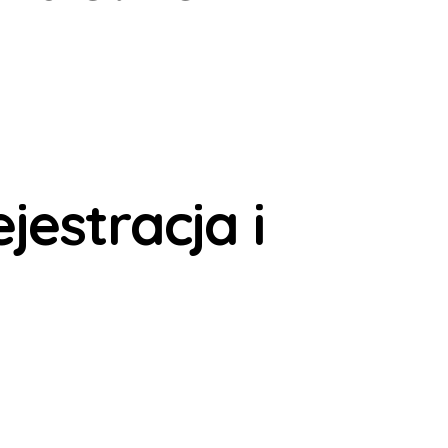
jestracja i