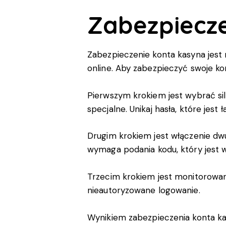
Zabezpiecz
Zabezpieczenie konta kasyna jest
online. Aby zabezpieczyć swoje ko
Pierwszym krokiem jest wybrać silne
specjalne. Unikaj hasła, które jes
Drugim krokiem jest włączenie dw
wymaga podania kodu, który jest w
Trzecim krokiem jest monitorowan
nieautoryzowane logowanie.
Wynikiem zabezpieczenia konta kas