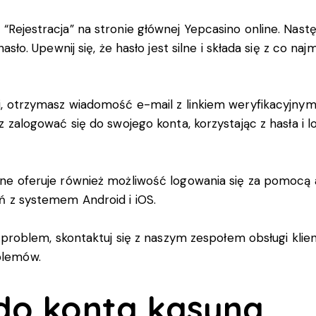
“Rejestracja” na stronie głównej Yepcasino online. Nas
asło. Upewnij się, że hasło jest silne i składa się z co na
, otrzymasz wiadomość e-mail z linkiem weryfikacyjnym. 
z zalogować się do swojego konta, korzystając z hasła i 
ne oferuje również możliwość logowania się za pomocą apl
ń z systemem Android i iOS.
b problem, skontaktuj się z naszym zespołem obsługi klie
blemów.
do konta kasyna