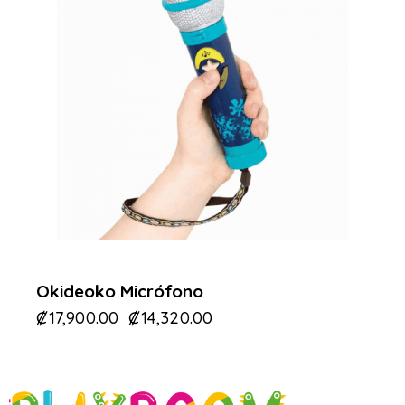
Okideoko Micrófono
₡
17,900.00
₡
14,320.00