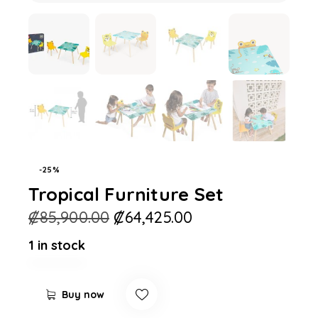
-25%
Tropical Furniture Set
₡
85,900.00
₡
64,425.00
1 in stock
Buy now