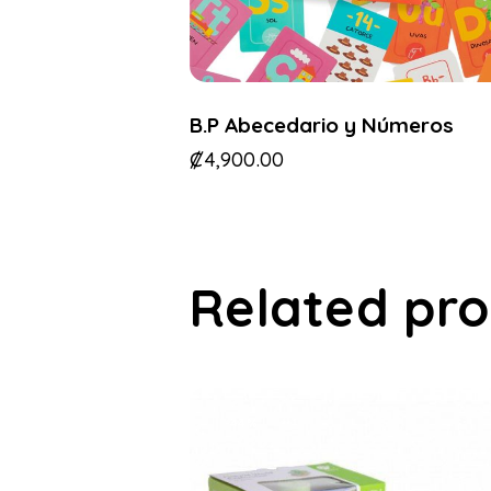
B.P Abecedario y Números
₡
4,900.00
Related pr
-44%