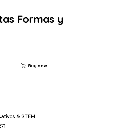
tas Formas y
Buy now
cativos & STEM
71