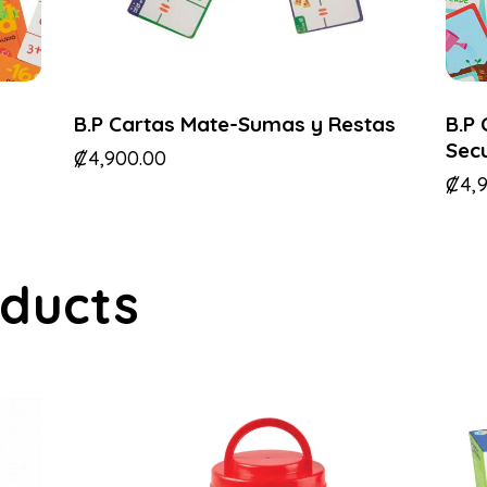
B.P Cartas Mate-Sumas y Restas
B.P 
Sec
₡
4,900.00
₡
4,
oducts