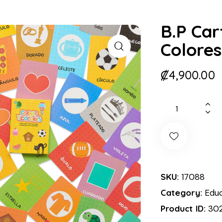
B.P Car
Colores
₡
4,900.00
SKU:
17088
Category:
Edu
Product ID:
302