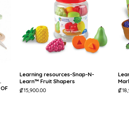
Learning resources-Snap-N-
Lea
.
Learn™ Fruit Shapers
Mark
 OF
₡
15,900.00
₡
18