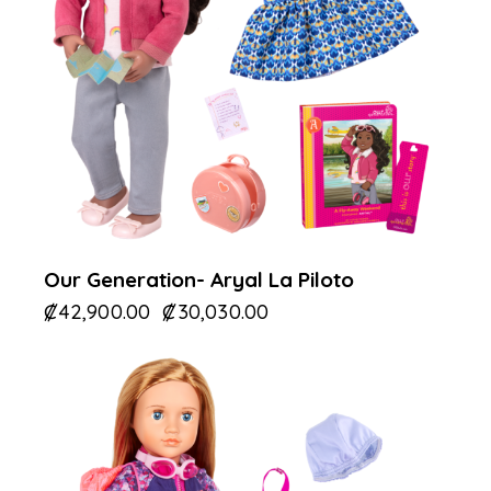
Our Generation- Aryal La Piloto
₡
42,900.00
₡
30,030.00
-30%