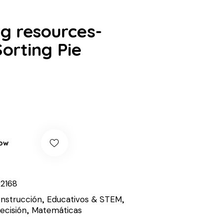
g resources-
orting Pie
0
ow
2168
nstrucción
,
Educativos & STEM
,
ecisión
,
Matemáticas