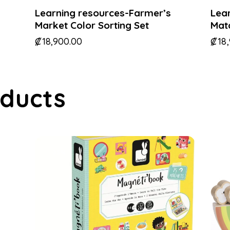
Learning resources-Farmer’s
Lear
Market Color Sorting Set
Mat
₡
18,900.00
₡
18
oducts
-35%