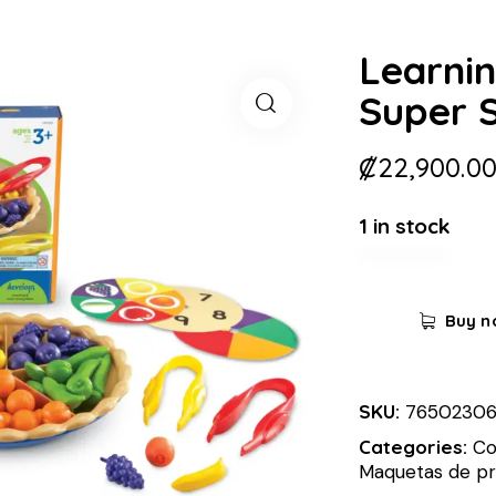
Learnin
Super S
₡
22,900.0
1 in stock
Buy n
SKU:
76502306
Categories:
Co
Maquetas de pr