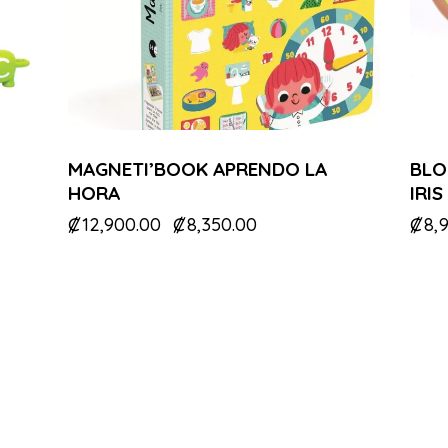
MAGNETI’BOOK APRENDO LA
BLO
HORA
IRIS
₡
12,900.00
₡
8,350.00
₡
8,