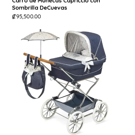
Carro de Muñecas Capriccio con
Sombrilla DeCuevas
₡
95,500.00